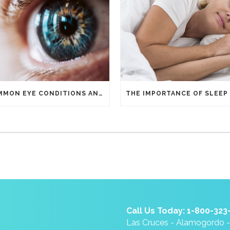
COMMON EYE CONDITIONS AND THEIR SYMPTOMS
Call Us Today: 1-800-323
Las Cruces - Alamogordo 