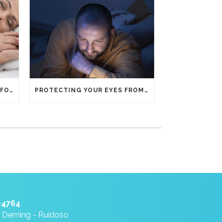
THE IMPORTANCE OF SLEEP FOR EYE HEALTH
PROTECTING YOUR EYES FROM DIGITAL SCREEN FATIGUE
-4764
- Deming - Ruidoso