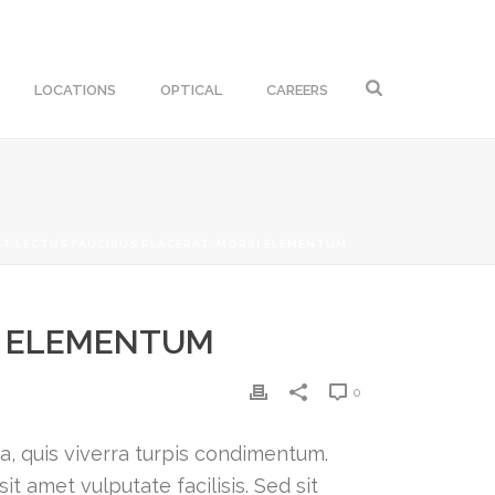
LOCATIONS
OPTICAL
CAREERS
ET LECTUS FAUCIBUS PLACERAT. MORBI ELEMENTUM
BI ELEMENTUM
0
lla, quis viverra turpis condimentum.
t amet vulputate facilisis. Sed sit